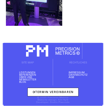
SITE MAP
RECHTLICHES
LEISTUNGEN
IMPRESSUM
REFERENZEN
DATENSCHUTZ
ÜBER UNS
AGB
NEWSLETTER
BLOG
TERMIN VEREINBAREN
© 2025 Precision Metrics
Website design: Ann Kyrk
Developer: Studio Plascode