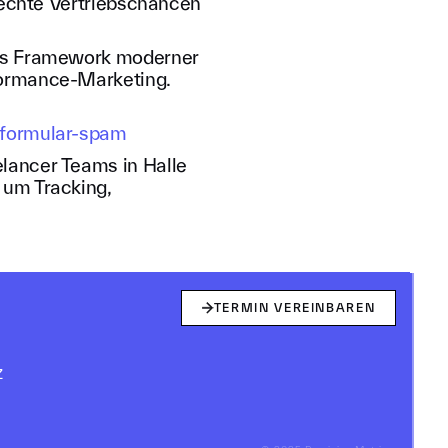
d echte Vertriebschancen
 Das Framework moderner
formance-Marketing.
t-formular-spam
lancer Teams in Halle
 um Tracking,
TERMIN VEREINBAREN
Z