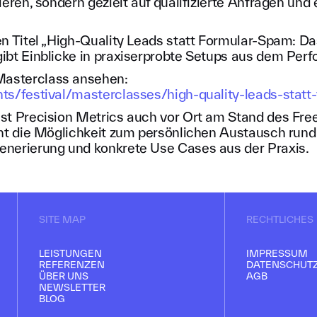
ieren, sondern gezielt auf qualifizierte Anfragen un
en Titel „High-Quality Leads statt Formular-Spam:
ibt Einblicke in praxiserprobte Setups aus dem Per
asterclass ansehen:
ts/festival/masterclasses/high-quality-leads-stat
st Precision Metrics auch vor Ort am Stand des Free
eht die Möglichkeit zum persönlichen Austausch rund
nerierung und konkrete Use Cases aus der Praxis.
SITE MAP
RECHTLICHES
LEISTUNGEN
IMPRESSUM
REFERENZEN
DATENSCHUT
ÜBER UNS
AGB
NEWSLETTER
BLOG