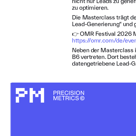
nicht nur Leads zu gener
zu optimieren.
Die Masterclass trägt d
Lead-Generierung“ und g
👉 OMR Festival 2026 M
https://omr.com/de/even
Neben der Masterclass i
B6 vertreten. Dort best
datengetriebene Lead-Ge