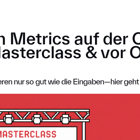
GEN
▪ REFERENZEN
▪ ÜBER UNS
▪ BLOG
n Metrics auf der
sterclass & vor O
ren nur so gut wie die Eingaben—hier geht 